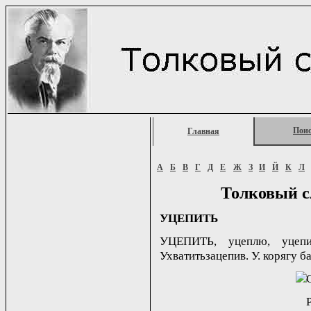
Пои
Главная
А
Б
В
Г
Д
Е
Ж
З
И
Й
К
Л
Толковый с
УЦЕПИТЬ
УЦЕПИТЬ, уцеплю, уцепиш
Ухватитьзацепив. У. корягу ба