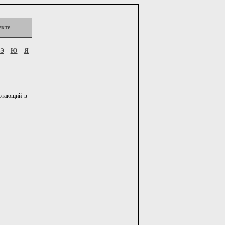
екте
Э
Ю
Я
ботающий в