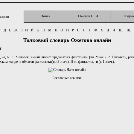
Поиск
Ожегов С. И.
О про
авная
Г
Д
Е
Ж
З
И
Й
К
Л
М
Н
О
П
Р
С
Т
У
Ф
Х
Ц
Ч
Ш
Щ
Толковый словарь Ожегова онлайн
Т
-а, м. 1. Человек, к-рый любит предаваться фантазиям (во 2знач.). 2. Писатель, ра
ском жанре, в области фантастики(во 2 знач.). II ж. фантастка, -и (к 1 знач.).
Рекламные ссылки: