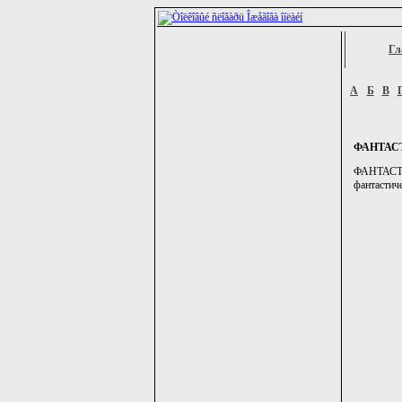
Гл
А
Б
В
ФАНТАС
ФАНТАСТ, 
фантастиче