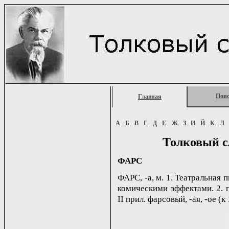
Пои
Главная
А
Б
В
Г
Д
Е
Ж
З
И
Й
К
Л
Толковый с
ФАРС
ФАРС, -а, м. 1. Театральная
комическими эффектами. 2. 
II прил. фарсовый, -ая, -ое (к 