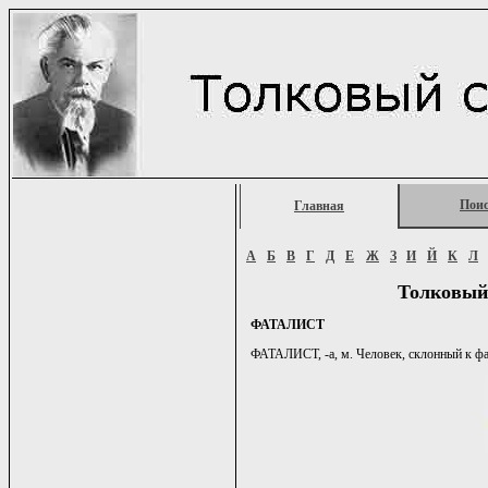
Пои
Главная
А
Б
В
Г
Д
Е
Ж
З
И
Й
К
Л
Толковый
ФАТАЛИСТ
ФАТАЛИСТ, -а, м. Человек, склонный к фата