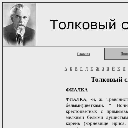
Пои
Главная
А
Б
В
Г
Д
Е
Ж
З
И
Й
К
Л
Толковый с
ФИАЛКА
ФИАЛКА, -и, ж. Травянист
белыми)цветками. * Ночн
крестоцветных с прямымв
мелкими белыми душистыми 
корень (корневище ириса,