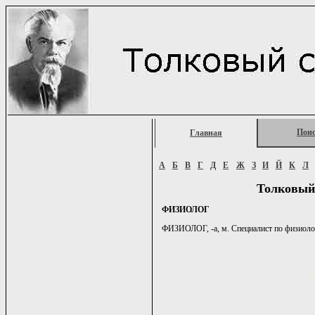
Пои
Главная
А
Б
В
Г
Д
Е
Ж
З
И
Й
К
Л
Толковый
ФИЗИОЛОГ
ФИЗИОЛОГ, -а, м. Специалист по физиологи