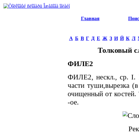
Главная
Пои
А
Б
В
Г
Д
Е
Ж
З
И
Й
К
Л
Толковый с
ФИЛЕ2
ФИЛЕ2, нескл., ср. I.
части туши,вырезка (в
очищенный от костей. 
-ое.
Рек