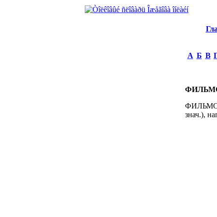
Гл
А
Б
В
ФИЛЬМ
ФИЛЬМО..
знач.), н