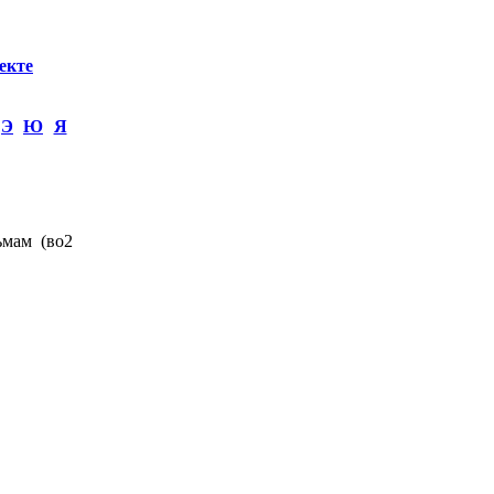
екте
Э
Ю
Я
ьмам (во2