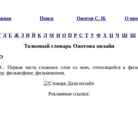
авная
Поиск
Ожегов С. И.
О про
Г
Д
Е
Ж
З
И
Й
К
Л
М
Н
О
П
Р
С
Т
У
Ф
Х
Ц
Ч
Ш
Щ
Толковый словарь Ожегова онлайн
О
. Первая часть сложных слов со знач. относящийся к фил
апр. фильмофоне, фильмокопия.
Рекламные ссылки: