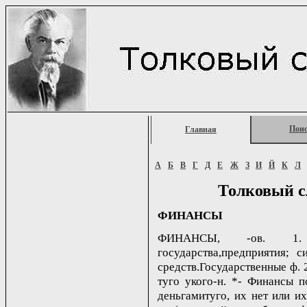
Пои
Главная
А
Б
В
Г
Д
Е
Ж
З
И
Й
К
Л
Толковый с
ФИНАНСЫ
ФИНАНСЫ, -ов. 1. 
государства,предприятия; 
средств.Государственные ф. 
туго укого-н. *- Финансы п
деньгамитуго, их нет или их 