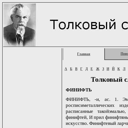
Пои
Главная
А
Б
В
Г
Д
Е
Ж
З
И
Й
К
Л
Толковый с
ФИНИФТЬ
ФИНИФТЬ, -и, ас. 1. Эм
росписиметаллических изд
расписанные такойэмалью,
финифтей, И прил финифтяный
искусство. Финифтевый ларч