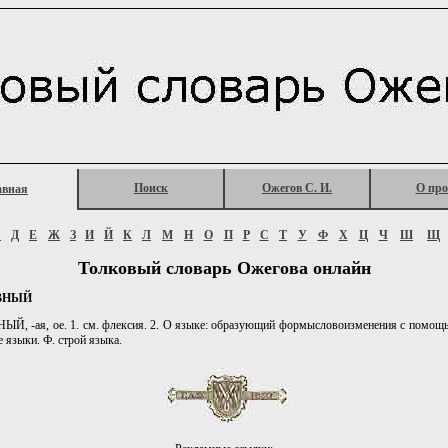
Поиск
Ожегов С. И.
О про
авная
Г
Д
Е
Ж
З
И
Й
К
Л
М
Н
О
П
Р
С
Т
У
Ф
Х
Ц
Ч
Ш
Щ
Толковый словарь Ожегова онлайн
ВНЫЙ
, -ая, ое. 1. см. флексия. 2. О языке: образующий формысловоизменения с помощ
 языки. Ф. строй языка.