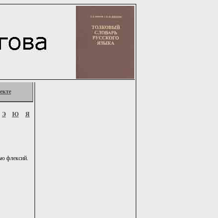
екте
Э
Ю
Я
ью флексий.