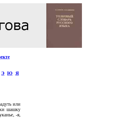
оекте
Э
Ю
Я
задуть или
оски шашку
канье, -я,