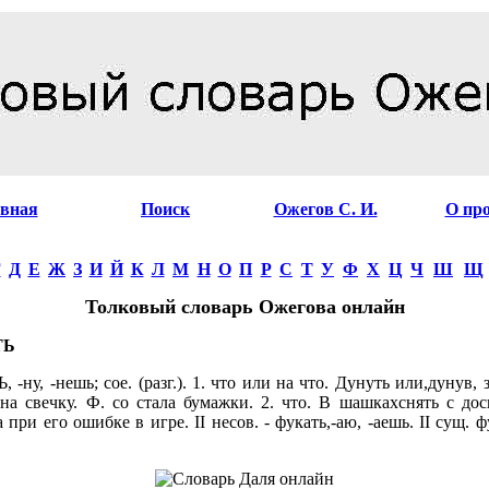
авная
Поиск
Ожегов С. И.
О пр
Г
Д
Е
Ж
З
И
Й
К
Л
М
Н
О
П
Р
С
Т
У
Ф
Х
Ц
Ч
Ш
Щ
Толковый словарь Ожегова онлайн
ТЬ
-ну, -нешь; сое. (разг.). 1. что или на что. Дунуть или,дунув, 
 на свечку. Ф. со стала бумажки. 2. что. В шашкахснять с д
 при его ошибке в игре. II несов. - фукать,-аю, -аешь. II сущ. фу