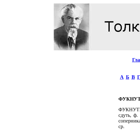
Гл
А
Б
В
ФУКНУ
ФУКНУТЬ, 
сдуть, ф.
соперника
ср.