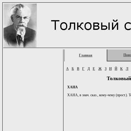
Пои
Главная
А
Б
В
Г
Д
Е
Ж
З
И
Й
К
Л
Толковый
ХАНА
ХАНА, в знач. сказ., кому-чему (прост.). То