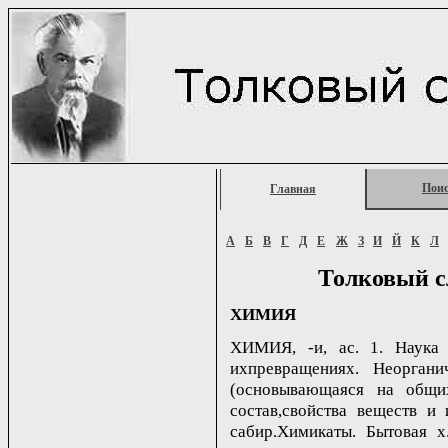
Пои
Главная
А
Б
В
Г
Д
Е
Ж
З
И
Й
К
Л
Толковый с
ХИМИЯ
ХИМИЯ, -и, ас. 1. Наука 
ихпревращениях. Неоргани
(основывающаяся на общи
состав,свойства веществ и 
сабир.Химикаты. Бытовая х