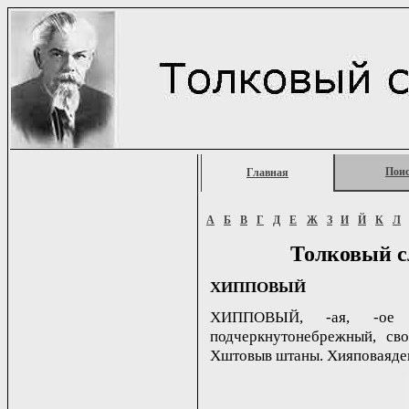
Пои
Главная
А
Б
В
Г
Д
Е
Ж
З
И
Й
К
Л
Толковый с
ХИППОВЫЙ
ХИППОВЫЙ, -ая, -ое (
подчеркнутонебрежный, с
Хштовыв штаны. Хияповаяде