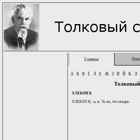
Пои
Главная
А
Б
В
Г
Д
Е
Ж
З
И
Й
К
Л
Толковый
ХЛЕБОП К
ХЛЕБОП К, -а, м. То же, что пекарь.