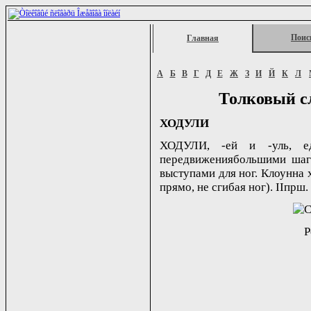
Поис
Главная
А
Б
В
Г
Д
Е
Ж
З
И
Й
К
Л
Толковый с
ХОДУЛИ
ХОДУЛИ, -ей и -уль, ед
передвижениябольшими шаг
выступами для ног. Клоунна 
прямо, не сгибая ног). IIпрш.
Р