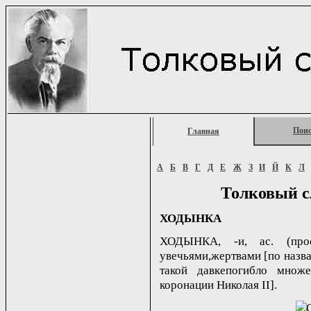
Пои
Главная
А
Б
В
Г
Д
Е
Ж
З
И
Й
К
Л
Толковый с
ХОДЫНКА
ХОДЫНКА, -и, ас. (прос
увечьями,жертвами [по назва
такой давкепогибло множ
коронации Николая II].