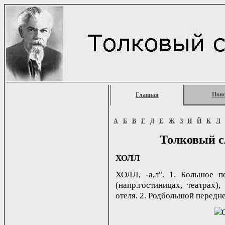
Пои
Главная
А
Б
В
Г
Д
Е
Ж
З
И
Й
К
Л
Толковый с
ХОЛЛ
ХОЛЛ, -а,л". 1. Большое 
(напр.гостиницах, театрах)
отеля. 2. Родбольшой передне