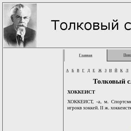
Пои
Главная
А
Б
В
Г
Д
Е
Ж
З
И
Й
К
Л
Толковый с
ХОККЕИСТ
ХОККЕИСТ, -а, м. Спортсм
игрокв хоккей. II ж. хоккеистка