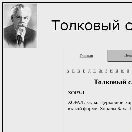
Пои
Главная
А
Б
В
Г
Д
Е
Ж
З
И
Й
К
Л
Толковый с
ХОРАЛ
ХОРАЛ, -а, м. Церковное хо
втакой форме. Хоралы Баха. II