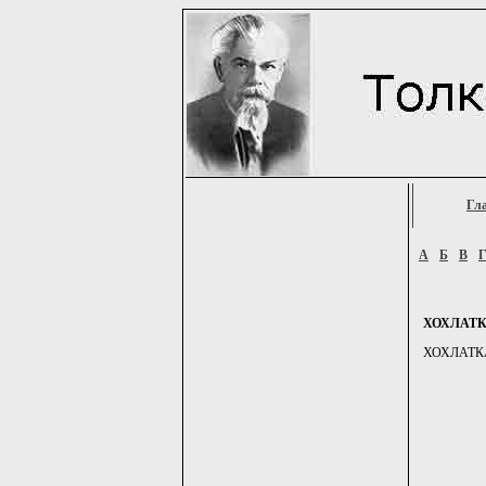
Гл
А
Б
В
ХОХЛАТ
ХОХЛАТКА, -