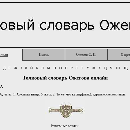
Поиск
Ожегов С. И.
О про
авная
Г
Д
Е
Ж
З
И
Й
К
Л
М
Н
О
П
Р
С
Т
У
Ф
Х
Ц
Ч
Ш
Щ
Толковый словарь Ожегова онлайн
КА
и, ас. 1. Хохлатая птица. Утка-х. 2. То же, что курица(разг.). деревенские хохлатки.
Рекламные ссылки: