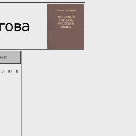
екте
Э
Ю
Я