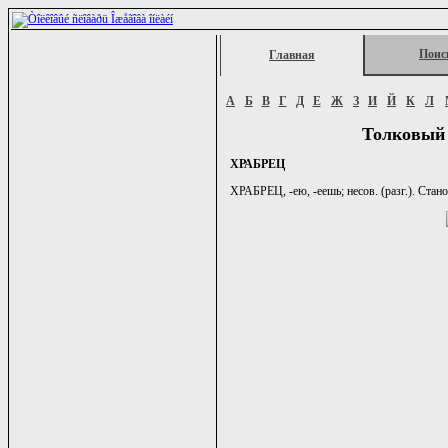
Поис
Главная
А
Б
В
Г
Д
Е
Ж
З
И
Й
К
Л
Толковый 
ХРАБРЕЦ
ХРАБРЕЦ, -ею, -еешь; несов. (разг.). Стано