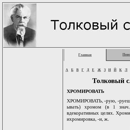
Пои
Главная
А
Б
В
Г
Д
Е
Ж
З
И
Й
К
Л
Толковый с
ХРОМИРОВАТЬ
ХРОМИРОВАТЬ, -рую, -руешь; 
ывать) хромом (в 1 знач.
вдекоративных целях. Хромир
ихромировка, -и, ж.