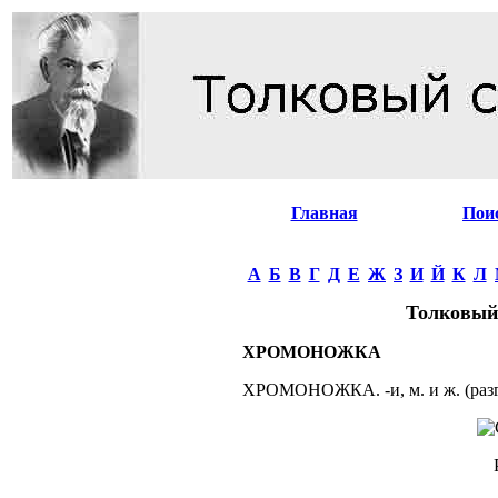
Главная
Пои
А
Б
В
Г
Д
Е
Ж
З
И
Й
К
Л
Толковый
ХРОМОНОЖКА
ХРОМОНОЖКА. -и, м. и ж. (разг.