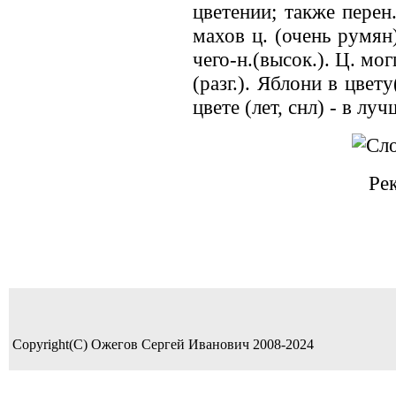
цветении; также перен.
махов ц. (очень румян)
чего-н.(высок.). Ц. мог
(разг.). Яблони в цвет
цвете (лет, снл) - в лу
Ре
Copyright(C) Ожегов Сергей Иванович 2008-2024