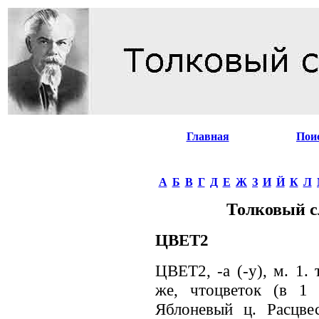
Главная
Пои
А
Б
В
Г
Д
Е
Ж
З
И
Й
К
Л
Толковый с
ЦВЕТ2
ЦВЕТ2, -а (-у), м. 1. 
же, чтоцветок (в 1 
Яблоневый ц. Расцв