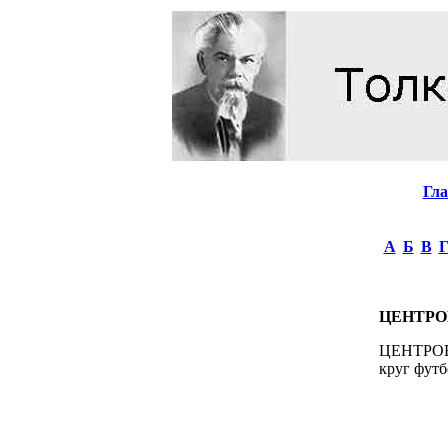
Гл
А
Б
В
ЦЕНТРО
ЦЕНТРОВОЙ
круг футб