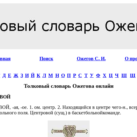
авная
Поиск
Ожегов С. И.
О пр
Г
Д
Е
Ж
З
И
Й
К
Л
М
Н
О
П
Р
С
Т
У
Ф
Х
Ц
Ч
Ш
Щ
Толковый словарь Ожегова онлайн
ВОЙ
, -ая, -ое. 1. ом. центр. 2. Находящийся в центре чего-н., все
ольного поля. Центровой (сущ.) в баскетбольнойкоманде.