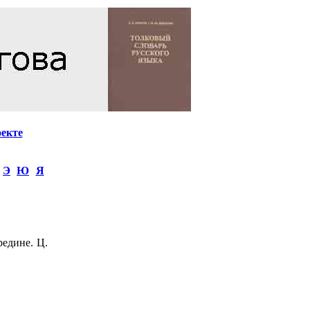
оекте
Э
Ю
Я
редине. Ц.