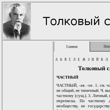
Пои
Главная
А
Б
В
Г
Д
Е
Ж
З
И
Й
К
Л
Толковый с
ЧАСТНЫЙ
ЧАСТНЫЙ, -ая. -ое. 1. см. ч
не общий, не типичный. Ч. вы
частному (сущ.). 3. Личный,
переписка. По частному 
необществу, не государству