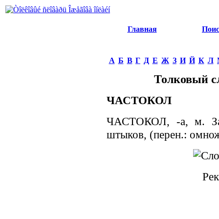
Главная
Пои
А
Б
В
Г
Д
Е
Ж
З
И
Й
К
Л
Толковый с
ЧАСТОКОЛ
ЧАСТОКОЛ, -а, м. За
штыков, (перен.: омно
Рек