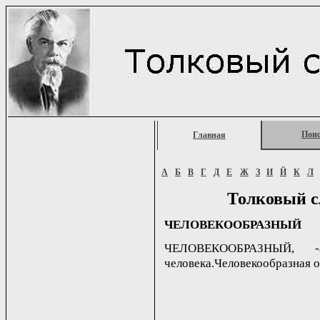
Пои
Главная
А
Б
В
Г
Д
Е
Ж
З
И
Й
К
Л
Толковый с
ЧЕЛОВЕКООБРАЗНЫЙ
ЧЕЛОВЕКООБРАЗНЫЙ, -
человека.Человекообразная об