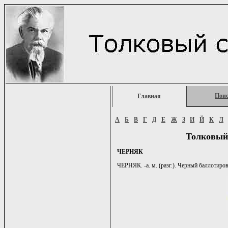
Пои
Главная
А
Б
В
Г
Д
Е
Ж
З
И
Й
К
Л
Толковый
ЧЕРНЯК
ЧЕРНЯК. -а. м. (разг.). Черный баллотиро