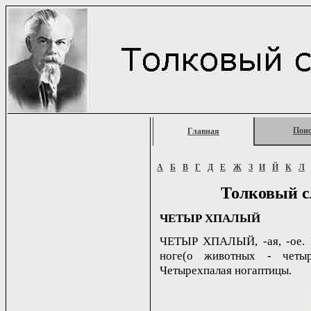
Пои
Главная
А
Б
В
Г
Д
Е
Ж
З
И
Й
К
Л
Толковый с
ЧЕТЫР ХПАЛЫЙ
ЧЕТЫР ХПАЛЫЙ, -ая, -ое. 
ноге(о животных - четыр
Четырехпалая ногаптицы.