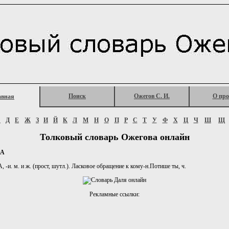
Поиск
Ожегов С. И.
О про
авная
Г
Д
Е
Ж
З
И
Й
К
Л
М
Н
О
П
Р
С
Т
У
Ф
Х
Ц
Ч
Ш
Щ
Толковый словарь Ожегова онлайн
КА
-и. м. и ж. (прост, шутл.). Ласковое обращение к кому-н.Потише ты, ч.
Рекламные ссылки: