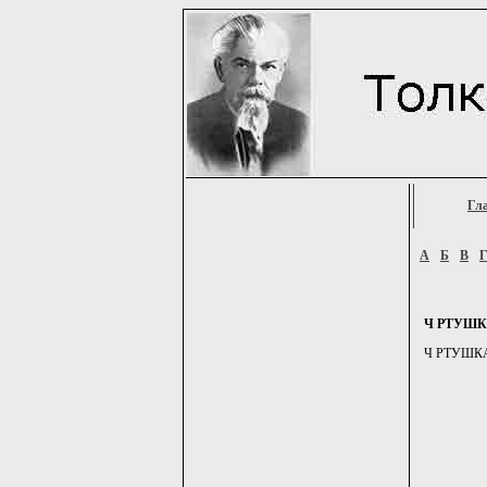
Гл
А
Б
В
Ч РТУШ
Ч РТУШКА, 