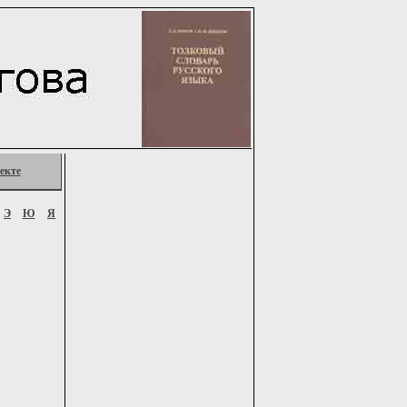
екте
Э
Ю
Я