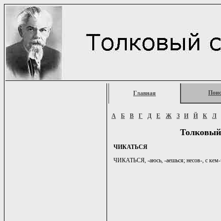
Пои
Главная
А
Б
В
Г
Д
Е
Ж
З
И
Й
К
Л
Толковый
ЧИКАТЬСЯ
ЧИКАТЬСЯ, -аюсь, -аешься; несов-, с кем-ч