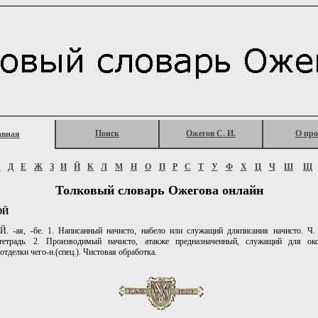
Поиск
Ожегов С. И.
О про
авная
Г
Д
Е
Ж
З
И
Й
К
Л
М
Н
О
П
Р
С
Т
У
Ф
Х
Ц
Ч
Ш
Щ
Толковый словарь Ожегова онлайн
ОЙ
 -ая, -бе. 1. Написанный начисто, набело или служащий дляписания начисто. Ч. 
тетрадь. 2. Производимый начисто, атакже предназначенный, служащий для око
отделки чего-н.(спец.). Чистовая обработка.