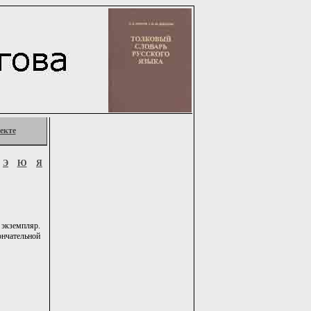
екте
Э
Ю
Я
экземпляр.
нчательной