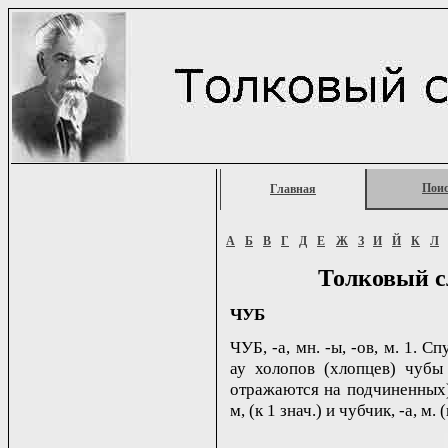
Пои
Главная
А
Б
В
Г
Д
Е
Ж
З
И
Й
К
Л
Толковый с
ЧУБ
ЧУБ, -а, мн. -ы, -ов, м. 1. 
ау холопов (хлопцев) чубы 
отражаются на подчиненных).
м, (к 1 знач.) и чубчик, -а, м. (