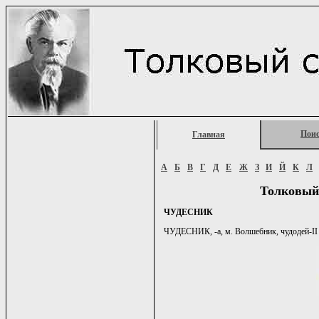
Пои
Главная
А
Б
В
Г
Д
Е
Ж
З
И
Й
К
Л
Толковый
ЧУДЕСНИК
ЧУДЕСНИК, -а, м. Волшебник, чудодей-II ж