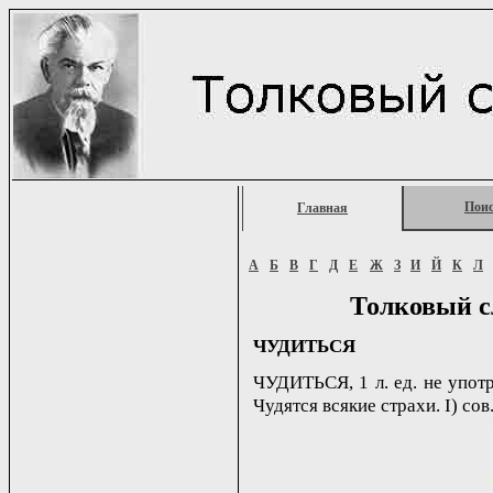
Пои
Главная
А
Б
В
Г
Д
Е
Ж
З
И
Й
К
Л
Толковый с
ЧУДИТЬСЯ
ЧУДИТЬСЯ, 1 л. ед. не употр.
Чудятся всякие страхи. I) со