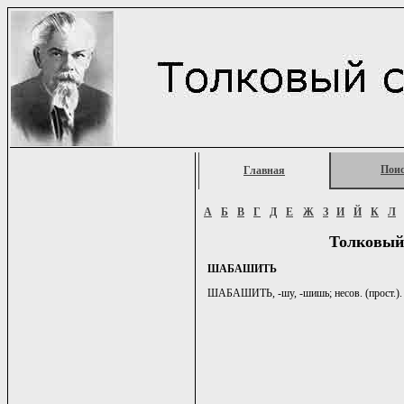
Пои
Главная
А
Б
В
Г
Д
Е
Ж
З
И
Й
К
Л
Толковый
ШАБАШИТЬ
ШАБАШИТЬ, -шу, -шишь; несов. (прост.). К