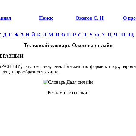
авная
Поиск
Ожегов С. И.
О про
Г
Д
Е
Ж
З
И
Й
К
Л
М
Н
О
П
Р
С
Т
У
Ф
Х
Ц
Ч
Ш
Щ
Толковый словарь Ожегова онлайн
БРАЗНЫЙ
ЗНЫЙ, -ая, -ое; -эен, -зна. Близкий по форме к шару,шаров
\ сущ. шарообразность, -и, ж.
Рекламные ссылки: