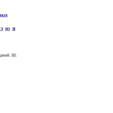
екте
Э
Ю
Я
идный. Ш.