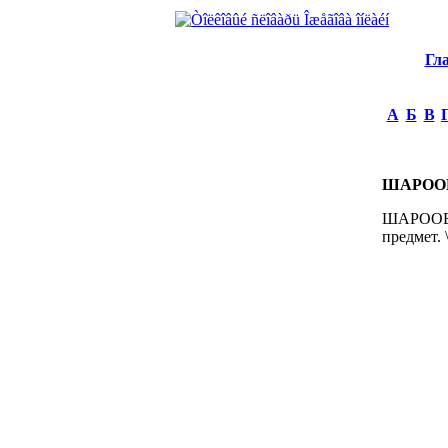
Гл
А
Б
В
ШАРОО
ШАРООБРА
предмет. 