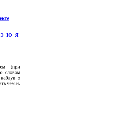
екте
Э
Ю
Я
ем (при
со словом
 каблук о
ить чем-н.