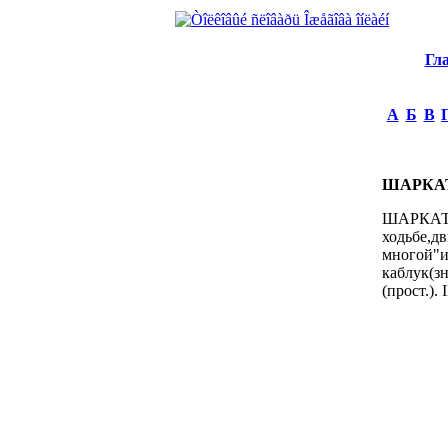
Гл
А
Б
В
ШАРКА
ШАРКАТ
ходьбе,д
многой"и
каблук(зн
(прост.).