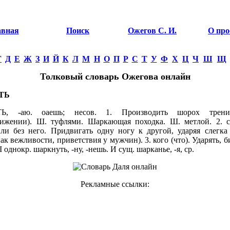
авная
Поиск
Ожегов С. И.
О про
Г
Д
Е
Ж
З
И
Й
К
Л
М
Н
О
П
Р
С
Т
У
Ф
Х
Ц
Ч
Ш
Щ
Толковый словарь Ожегова онлайн
ТЬ
Ь, -аю. oаешь; несов. 1. Производить шорох трени
вижении). Ш. туфлями. Шаркающая походка. Ш. метлой. 2. 
ли без него. Придвигать одну ногу к другой, ударяя слегка
ак вежливости, приветствия у мужчин). 3. кого (что). Ударять, б
 II однокр. шаркнуть, -ну, -нешь. И сущ. шарканье, -я, ср.
Рекламные ссылки: