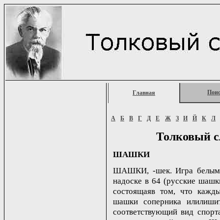
Пои
Главная
А
Б
В
Г
Д
Е
Ж
З
И
Й
К
Л
Толковый с
ШАШКИ
ШАШКИ, -шек. Игра белыми
надоске в 64 (русские шашк
состоящаяв том, что кажды
шашки соперника илилишит
соответствующий вид спорт