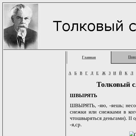
Пои
Главная
А
Б
В
Г
Д
Е
Ж
З
И
Й
К
Л
Толковый с
ШВЫРЯТЬ
ШВЫРЯТЬ, -яю, -яешь; несов.
снежки или снежками в кого
чтошвыряться деньгами). II о
-я,ср.