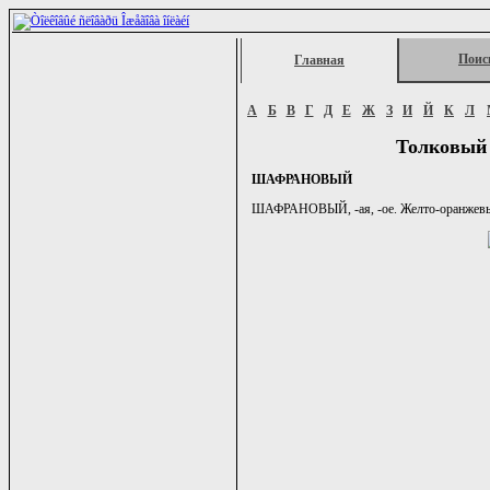
Поис
Главная
А
Б
В
Г
Д
Е
Ж
З
И
Й
К
Л
Толковый 
ШАФРАНОВЫЙ
ШАФРАНОВЫЙ, -ая, -ое. Желто-оранжевый