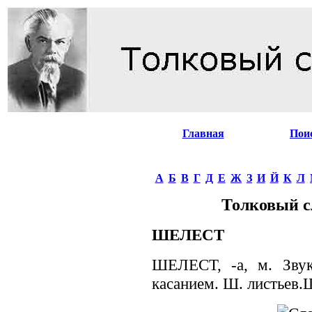
Главная
Пои
А
Б
В
Г
Д
Е
Ж
З
И
Й
К
Л
Толковый с
ШЕЛЕСТ
ШЕЛЕСТ, -а, м. Звук
касанием. Ш. листьев.