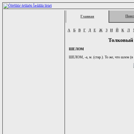
Поис
Главная
А
Б
В
Г
Д
Е
Ж
З
И
Й
К
Л
Толковый 
ШЕЛОМ
ШЕЛОМ, -а, м. (стар.). То же, что шлем (в 