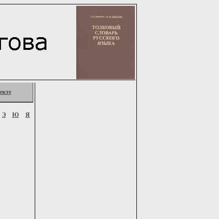
екте
Э
Ю
Я