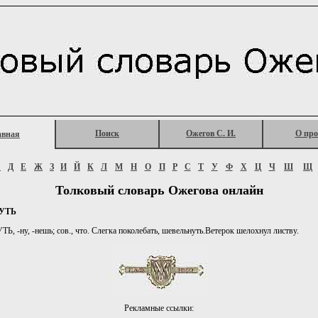
Поиск
Ожегов С. И.
О про
авная
Г
Д
Е
Ж
З
И
Й
К
Л
М
Н
О
П
Р
С
Т
У
Ф
Х
Ц
Ч
Ш
Щ
Толковый словарь Ожегова онлайн
УТЬ
 -ну, -нешь; сов., что. Слегка поколебать, шевельнуть.Ветерок шелохнул листву.
Рекламные ссылки: