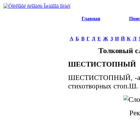
Главная
Пои
А
Б
В
Г
Д
Е
Ж
З
И
Й
К
Л
Толковый с
ШЕСТИСТОПНЫЙ
ШЕСТИСТОПНЫЙ, -ая, 
стихотворных стоп.Ш. 
Рек