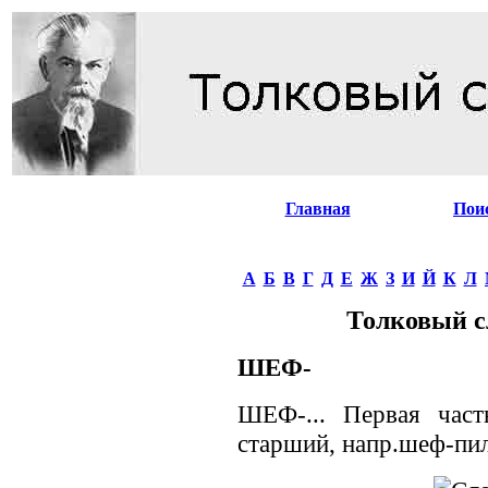
Главная
Пои
А
Б
В
Г
Д
Е
Ж
З
И
Й
К
Л
Толковый с
ШЕФ-
ШЕФ-... Первая част
старший, напр.шеф-пил