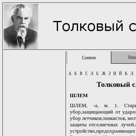
Пои
Главная
А
Б
В
Г
Д
Е
Ж
З
И
Й
К
Л
Толковый с
ШЛЕМ
ШЛЕМ, -а, м. 1. Старин
убор,защищающий от ударов
убор летчиков,танкистов, мо
защиты отсолнечных лучей.
устройство,предохраняюще